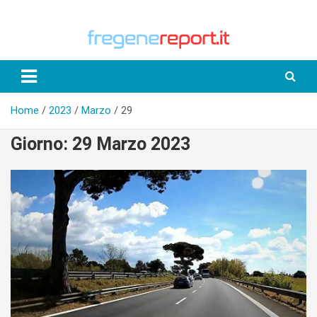
Skip
to
content
Home
2023
Marzo
29
Giorno:
29 Marzo 2023