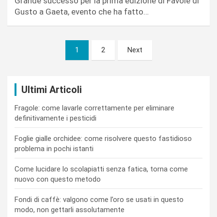
Grande successo per la prima edizione di Favole di
Gusto a Gaeta, evento che ha fatto…
Paginazione
1
2
Next
degli
articoli
Ultimi Articoli
Fragole: come lavarle correttamente per eliminare
definitivamente i pesticidi
Foglie gialle orchidee: come risolvere questo fastidioso
problema in pochi istanti
Come lucidare lo scolapiatti senza fatica, torna come
nuovo con questo metodo
Fondi di caffè: valgono come l’oro se usati in questo
modo, non gettarli assolutamente