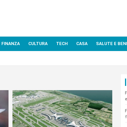
FINANZA
CULTURA
TECH
CASA
SALUTE E BEN
F
e
F
f