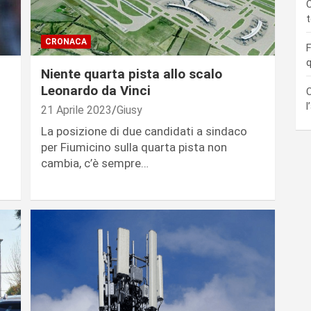
C
CRONACA
F
q
Niente quarta pista allo scalo
Leonardo da Vinci
C
l
21 Aprile 2023
Giusy
La posizione di due candidati a sindaco
per Fiumicino sulla quarta pista non
cambia, c’è sempre…