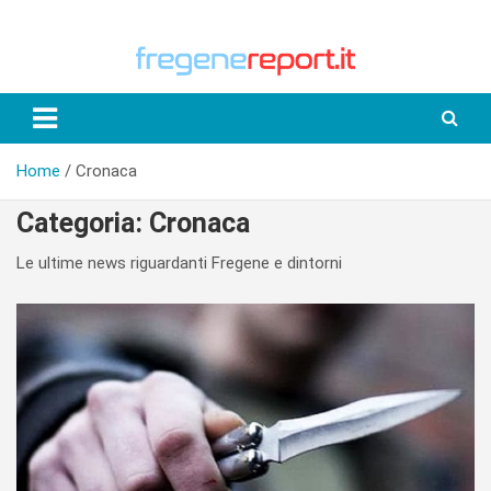
Skip
to
content
Home
Cronaca
Categoria:
Cronaca
Le ultime news riguardanti Fregene e dintorni