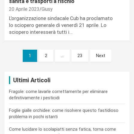
sanità e trasporti a rischio
20 Aprile 2023
Giusy
L’organizzazione sindacale Cub ha proclamato
lo sciopero generale di venerdì 21 aprile. Lo
sciopero interesserà tutti i…
Paginazione
1
2
…
23
Next
degli
articoli
Ultimi Articoli
Fragole: come lavarle correttamente per eliminare
definitivamente i pesticidi
Foglie gialle orchidee: come risolvere questo fastidioso
problema in pochi istanti
Come lucidare lo scolapiatti senza fatica, torna come