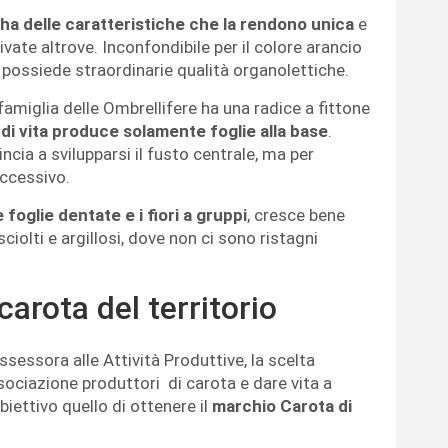
ha delle caratteristiche che la rendono unica
e
tivate altrove. Inconfondibile per il colore arancio
no possiede straordinarie qualità organolettiche.
amiglia delle Ombrellifere ha una radice a fittone
di vita produce solamente foglie alla base
.
cia a svilupparsi il fusto centrale, ma per
uccessivo.
e foglie dentate e i fiori a gruppi
, cresce bene
sciolti e argillosi, dove non ci sono ristagni
carota del territorio
sessora alle Attività Produttive, la scelta
sociazione produttori di carota e dare vita a
iettivo quello di ottenere il
marchio Carota di