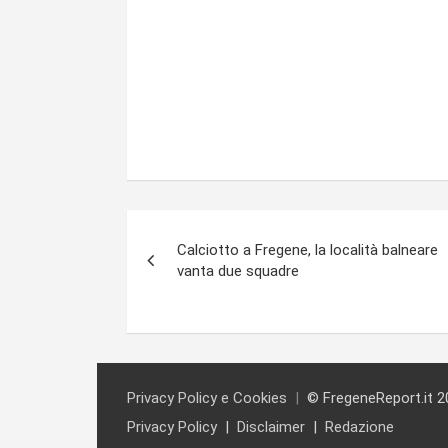
Navigazione
Calciotto a Fregene, la località balneare
articoli
vanta due squadre
Privacy Policy e Cookies
© FregeneReport.it 2
Privacy Policy
Disclaimer
Redazione