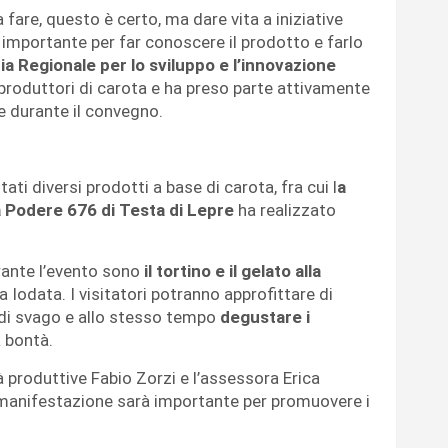
 fare, questo è certo, ma dare vita a iniziative
o importante per far conoscere il prodotto e farlo
ia Regionale per lo sviluppo e l’innovazione
o i produttori di carota e ha preso parte attivamente
e durante il convegno.
ti diversi prodotti a base di carota, fra cui l
a
la Podere 676 di Testa di Lepre
ha realizzato
rante l’evento sono
il tortino e il gelato alla
a Iodata. I visitatori potranno approfittare di
di svago e allo stesso tempo
degustare i
 bontà.
à produttive Fabio Zorzi e l’assessora Erica
 manifestazione sarà importante per promuovere i