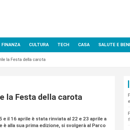
FINANZA
CULTURA
TECH
CASA
SALUTE E BEN
rile la Festa della carota
le la Festa della carota
F
e
F
e il 16 aprile è stata rinviata al 22 e 23 aprile a
f
 è alla sua prima edizione, si svolgerà al Parco