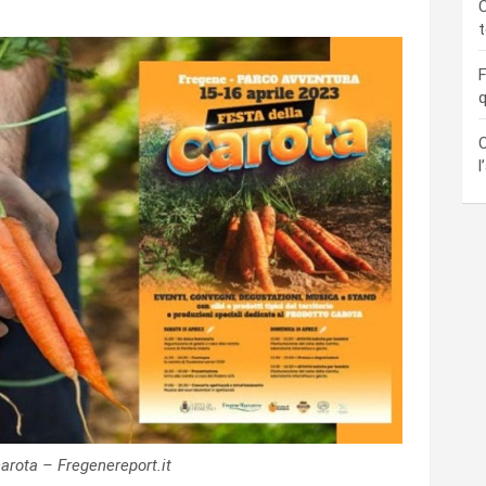
C
F
q
C
l
carota – Fregenereport.it