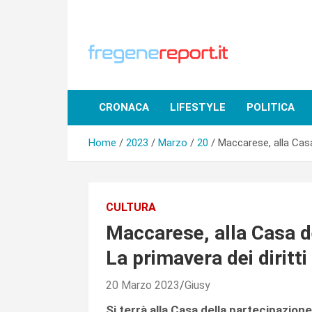
Skip
to
content
CRONACA
LIFESTYLE
POLITICA
Home
2023
Marzo
20
Maccarese, alla Casa
CULTURA
Maccarese, alla Casa d
La primavera dei diritti
20 Marzo 2023
Giusy
Si terrà alla Casa della partecipazion