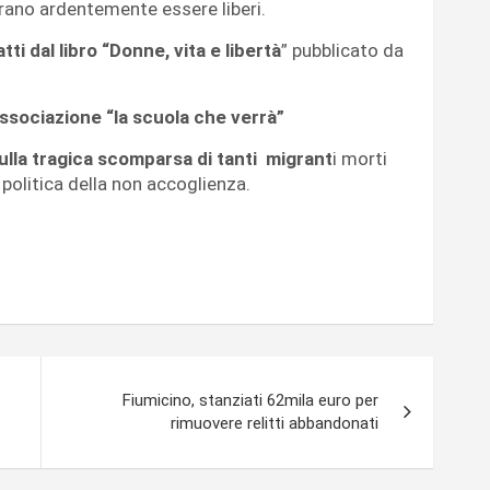
erano ardentemente essere liberi.
atti dal libro “Donne, vita e libertà
” pubblicato da
associazione “la scuola che verrà”
sulla tragica scomparsa di tanti migrant
i morti
 politica della non accoglienza.
Fiumicino, stanziati 62mila euro per
rimuovere relitti abbandonati