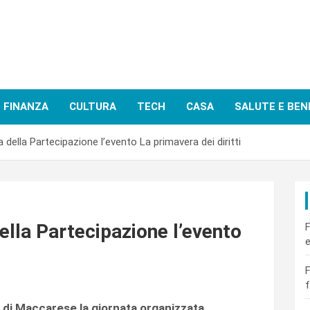
FINANZA
CULTURA
TECH
CASA
SALUTE E BEN
 della Partecipazione l’evento La primavera dei diritti
ella Partecipazione l’evento
F
e
F
f
e di Maccarese la giornata organizzata