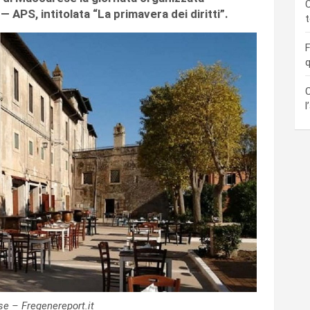
C
 — APS, intitolata “La primavera dei diritti”.
F
q
C
l
e – Fregenereport.it