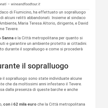
onati – wineandfoodtour.it
daco di Fiumicino, ha effettuato un sopralluogo
di alcuni relitti abbandonati. Insieme al sindaco
Ambiente, Maria Teresa Altorio, dirigente, e David
ume Tevere.
co Sanna
e la Città metropolitana per quanto si
fiuti e garantire un ambiente protetto ai cittadini.
to durante il sopralluogo e come si procederà
urante il sopralluogo
 il sopralluogo sono state individuate alcune
e che da moltissimi anni infestano il Tevere.
osa dalla presenza di queste barche e anche
o,
con i 62 mila euro
che la Città metropolitana