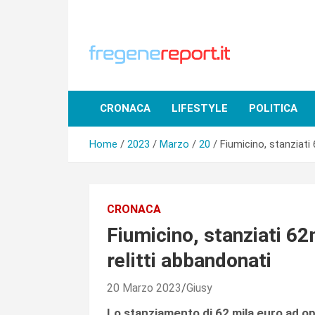
Skip
to
content
CRONACA
LIFESTYLE
POLITICA
Home
2023
Marzo
20
Fiumicino, stanziati
CRONACA
Fiumicino, stanziati 62
relitti abbandonati
20 Marzo 2023
Giusy
Lo stanziamento di 62 mila euro ad o