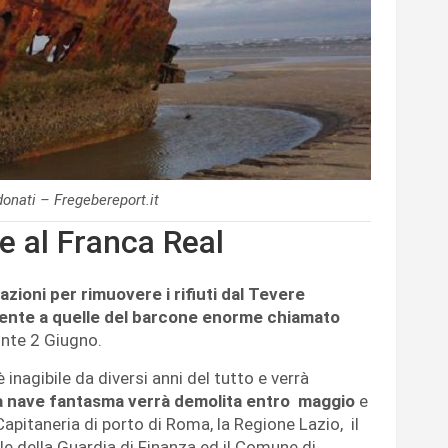
donati – Fregebereport.it
e al Franca Real
azioni per rimuovere i rifiuti dal Tevere
te a quelle del barcone enorme chiamato
onte 2 Giugno.
 inagibile da diversi anni del tutto e verrà
a nave fantasma verrà demolita entro maggio
e
apitaneria di porto di Roma, la Regione Lazio, il
 della Guardia di Finanza ed il Comune di