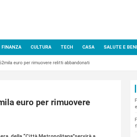
FINANZA
CULTURA
TECH
CASA
SALUTE E BEN
 62mila euro per rimuovere relitti abbandonati
mila euro per rimuovere
F
e
F
f
pera
della “Città Metropolitana”
servirà a