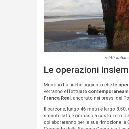
relitti abban
Le operazioni insiem
Montino ha anche aggiunto che
le oper
verranno effettuate
contemporaneamen
Franca Real,
ancorato nei pressi del P
Il barcone, lungo 46 metri e largo 8,50, è
smantellato e rimosso a costo zero.
L
collaboreranno per la sua rimozione la C
Comando della Sezione Operativa Navale