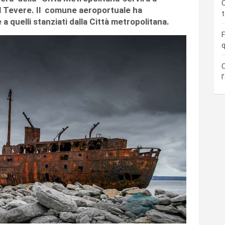
C
 il Tevere. Il comune aeroportuale ha
e a quelli stanziati dalla Città metropolitana.
F
q
C
l