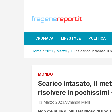
Skip
to
content
CRONACA
LIFESTYLE
POLITICA
Home
2023
Marzo
13
Scarico intasato, il 
MONDO
Scarico intasato, il met
risolvere in pochissimi
13 Marzo 2023
Amanda Merli
Non c’è nulla di più fastidioso di uno 