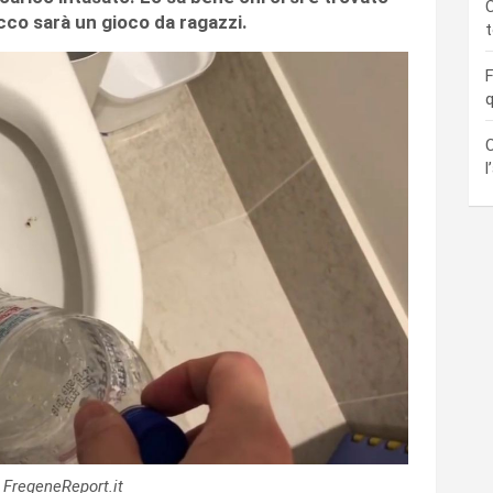
C
cco sarà un gioco da ragazzi.
F
q
C
l
FregeneReport.it