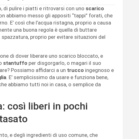
di pulire i piatti e ritrovarsi con uno
scarico
non abbiamo messo gli appositi “tappi” forati, che
rno. E’ così che l’acqua ristagna, proprio a causa
mente una buona regola è quella di buttare
pazzatura, proprio per evitare situazioni del
ione di dover liberare uno scarico bloccato, e
co
stantuffo
per disgorgarlo, o magari il suo
fare? Possiamo affidarci a un
trucco
ingegnoso e
lia
. E’ semplicissimo da usare e funziona bene,
 che abbiamo tutti noi in casa, o semplice da
: così liberi in pochi
ntasato
unto, e degli ingredienti di uso comune, che