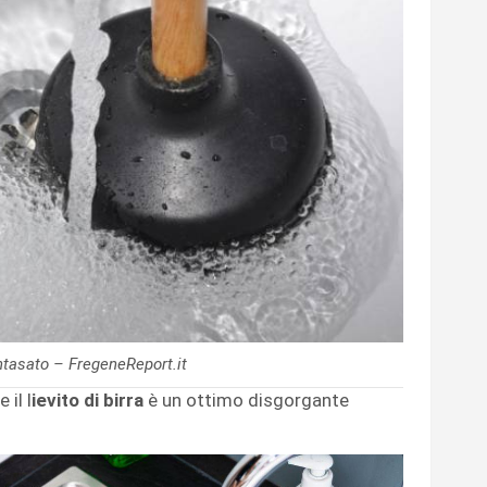
ntasato – FregeneReport.it
 il l
ievito di birra
è un ottimo disgorgante