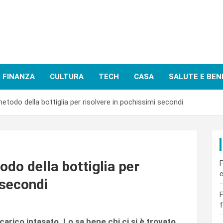
FINANZA
CULTURA
TECH
CASA
SALUTE E BEN
metodo della bottiglia per risolvere in pochissimi secondi
odo della bottiglia per
F
e
 secondi
F
f
scarico intasato. Lo sa bene chi ci si è trovato