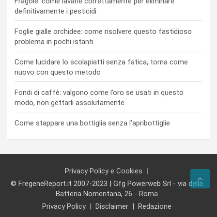
Fragole: come lavarle correttamente per eliminare
definitivamente i pesticidi
Foglie gialle orchidee: come risolvere questo fastidioso
problema in pochi istanti
Come lucidare lo scolapiatti senza fatica, torna come
nuovo con questo metodo
Fondi di caffè: valgono come l’oro se usati in questo
modo, non gettarli assolutamente
Come stappare una bottiglia senza l’apribottiglie
Privacy Policy e Cookies
© FregeneReport.it 2007-2023 | Gfg Powerweb Srl - via della
Batteria Nomentana, 26 - Roma
Privacy Policy
Disclaimer
Redazione