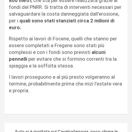
800 metri
, che sta per essere realizzata grazie ai
fondi del PNRR. Si tratta di interventi necessari per
salvaguardare la costa danneggiata dall’erosione,
per i
quali sono stati stanziati circa 2 milioni di
euro.
Rispetto ai lavori di Focene, quelli che stanno per
essere completati a Fregene sono stati più
complessi e con i fondi sono previsti
alcuni
pennelli
per evitare che si formino correnti tra la
spiaggia e la soffolta stessa.
I lavori proseguono e al più presto volgeranno al
termine, probabilmente prima che inizi l’estate vera
e propria.
Navigazione
Auto si è rivoltata sul Cavalcaferrovia, poco chiare le