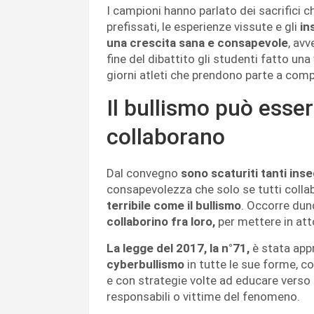
I campioni hanno parlato dei sacrifici 
prefissati, le esperienze vissute e gli
in
una crescita sana e consapevole
, avv
fine del dibattito gli studenti fatto una
giorni atleti che prendono parte a compe
Il bullismo può esser
collaborano
Dal convegno
sono scaturiti tanti ins
consapevolezza che solo se tutti coll
terribile come il bullismo
. Occorre dunq
collaborino fra loro,
per mettere in atto
La legge del 2017, la n°71,
è stata app
cyberbullismo
in tutte le sue forme, co
e con strategie volte ad educare verso i 
responsabili o vittime del fenomeno.