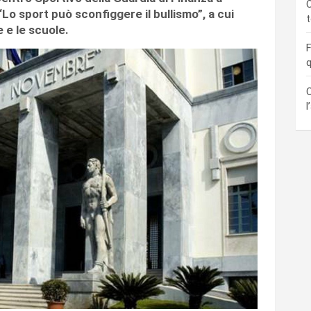
C
“Lo sport può sconfiggere il bullismo”, a cui
 e le scuole.
F
q
C
l