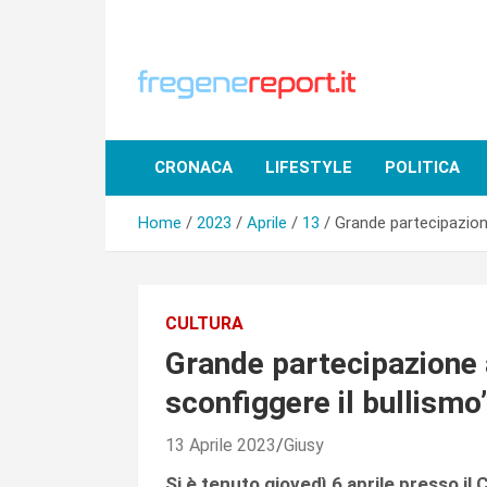
Skip
to
content
CRONACA
LIFESTYLE
POLITICA
Home
2023
Aprile
13
Grande partecipazion
CULTURA
Grande partecipazione 
sconfiggere il bullismo
13 Aprile 2023
Giusy
Si è tenuto giovedì 6 aprile presso il