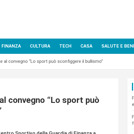
FINANZA
CULTURA
TECH
CASA
SALUTE E BEN
e al convegno “Lo sport può sconfiggere il bullismo”
al convegno “Lo sport può
F
e
”
F
f
 Centro Sportivo della Guardia di Finanza a