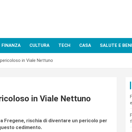
FINANZA
CULTURA
TECH
CASA
SALUTE E BEN
pericoloso in Viale Nettuno
icoloso in Viale Nettuno
F
e
F
a Fregene, rischia di diventare un pericolo per
f
 questo cedimento.