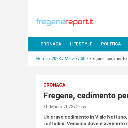
Skip
to
content
CRONACA
LIFESTYLE
POLITICA
Home
2023
Marzo
30
Fregene, cedimento 
CRONACA
Fregene, cedimento per
30 Marzo 2023
Giusy
Un grave cedimento in Viale Nettuno, 
i cittadini. Vediamo dove è avvenuto