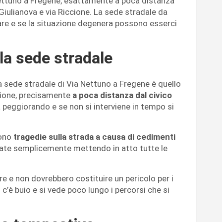
 Nettuno a Fregene, esattamente a poca distanza
 Giulianova e via Riccione. La sede stradale da
are e se la situazione degenera possono esserci
 la sede stradale
la sede stradale di Via Nettuno a Fregene è quello
ccione, precisamente
a poca distanza dal civico
va peggiorando e se non si interviene in tempo si
ono
tragedie sulla strada a causa di cedimenti
tate semplicemente mettendo in atto tutte le
e e non dovrebbero costituire un pericolo per i
c’è buio e si vede poco lungo i percorsi che si