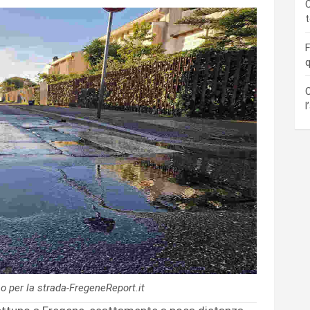
C
F
q
C
l
o per la strada-FregeneReport.it