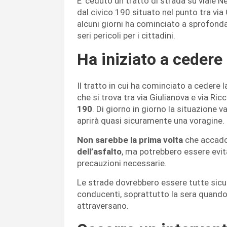
E’ ceduto un tratto di strada su viale
dal civico 190 situato nel punto tra via
alcuni giorni ha cominciato a sprofond
seri pericoli per i cittadini.
Ha iniziato a cedere
Il tratto in cui ha cominciato a cedere 
che si trova tra via Giulianova e via Ri
190
. Di giorno in giorno la situazione 
aprirà quasi sicuramente una voragine.
Non sarebbe la prima volta
che accad
dell’asfalto
, ma potrebbero essere evi
precauzioni necessarie.
Le strade dovrebbero essere tutte sicur
conducenti, soprattutto la sera quando 
attraversano.