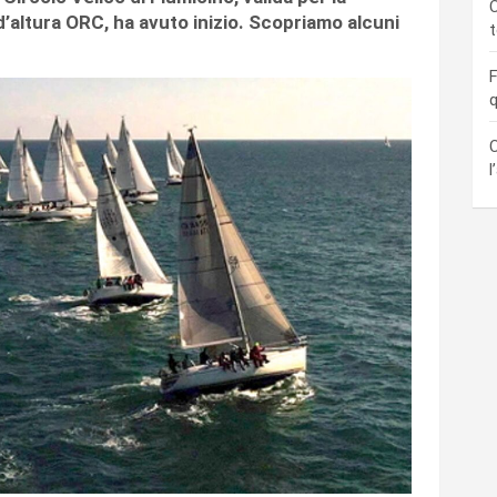
C
d’altura ORC, ha avuto inizio. Scopriamo alcuni
F
q
C
l