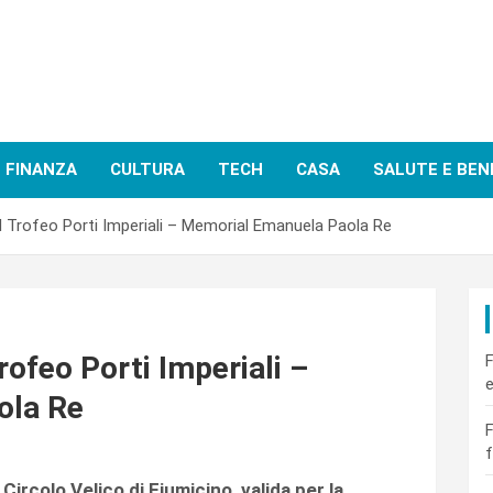
FINANZA
CULTURA
TECH
CASA
SALUTE E BEN
 il Trofeo Porti Imperiali – Memorial Emanuela Paola Re
Trofeo Porti Imperiali –
F
e
ola Re
F
f
Circolo Velico di Fiumicino, valida per la