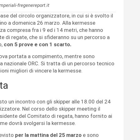
imperiali-fregenereport.it
base del circolo organizzatore, in cui si è svolto il
 fino a domenica 26 marzo. Alla kermesse
za compresa fra i 9 ed i 14 metri, che hanno
ate di regate, che si sfideranno su un percorso a
o,
con 5 prove e con 1 scarto.
prova portata a compimento, mentre sono
ica nazionale ORC. Si tratta di un percorso tecnico
oni migliori di vincere la kermesse.
ata
isto un incontro con gli skipper alle 18.00 del 24
izzatore. Nel corso dello skipper meeting il
sidente del Comitato di regata, hanno fornito ai
come dovrà svolgersi la kermesse.
revisto
per la mattina del 25 marzo
e sono