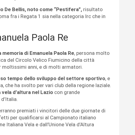
io De Bellis, noto come “Pestifera”,
risultato
Roma fra i Regata 1
sia nella categoria Irc che in
manuela Paola Re
la
memoria di Emanuela Paola Re
, persona molto
a del Circolo Velico Fiumicino della città
 moltissimi anni, e di molti armatori.
rso tempo dello sviluppo del settore sportivo
, e
ra, che ha svolto per vari club della regione laziale.
 vela d’altura nel Lazio
con grande
d’Italia.
erranno premiati i vincitori delle due giornate di
etti per qualificarsi al
Campionato italiano
 Italiana Vela e dall’Unione Vela d’Altura