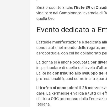
Sarà presente anche
l’Este 39 di Claud
vincitore nel Campionato invernale di 
quella Orc.
Evento dedicato a E
L’attuale manifestazione è dedicata
al
conosciuta nel mondo delle regate, amic
aeroportuale, con cui ha collaborato per
La donna si è anche occupata p
er dive
in particolare di quello della vela d’altu
La Re ha
contribuito allo sviluppo della
professionalità, così come in altre parti 
Il trofeo si concluderà il 26 marzo
e v
gare. La kermesse è valida a tutti gli eff
d’altura ORC promosso dalla Federazione
Italiana.