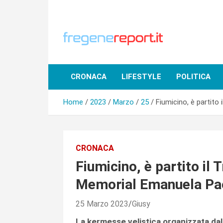
Skip
to
content
CRONACA
LIFESTYLE
POLITICA
Home
2023
Marzo
25
Fiumicino, è partito
CRONACA
Fiumicino, è partito il 
Memorial Emanuela Pa
25 Marzo 2023
Giusy
La kermesse velistica organizzata dal 