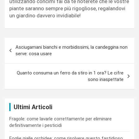
utilizzando concimi fai da te noterete che le vostre
piante saranno sempre più rigogliose, regalandovi
un giardino davvero invidiabile!
Navigazione
Asciugamani bianchi e morbidissimi, la candeggina non
articoli
serve: cosa usare
Quanto consuma un ferro da stiro in 1 ora? Le cifre
sono inaspettate
Ultimi Articoli
Fragole: come lavarle correttamente per eliminare
definitivamente i pesticidi
Foglie gialle orchidee: come risolvere questo fastidioso