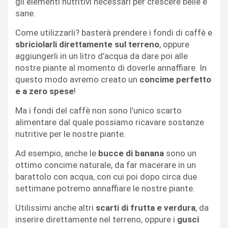
gli elementi nutritivi necessari per crescere belle e
sane.
Come utilizzarli? basterà prendere i fondi di caffè e
sbriciolarli direttamente sul terreno
, oppure
aggiungerli in un litro d’acqua da dare poi alle
nostre piante al momento di doverle annaffiare. In
questo modo avremo creato un
concime perfetto
e a zero spese
!
Ma i fondi del caffè non sono l’unico scarto
alimentare dal quale possiamo ricavare sostanze
nutritive per le nostre piante.
Ad esempio, anche le
bucce di banana
sono un
ottimo concime naturale, da far macerare in un
barattolo con acqua, con cui poi dopo circa due
settimane potremo annaffiare le nostre piante.
Utilissimi anche altri
scarti di frutta e verdura
, da
inserire direttamente nel terreno, oppure i
gusci