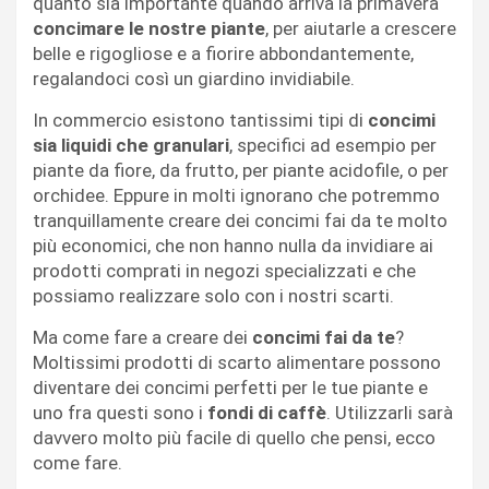
quanto sia importante quando arriva la primavera
concimare le nostre piante
, per aiutarle a crescere
belle e rigogliose e a fiorire abbondantemente,
regalandoci così un giardino invidiabile.
In commercio esistono tantissimi tipi di
concimi
sia liquidi che granulari
, specifici ad esempio per
piante da fiore, da frutto, per piante acidofile, o per
orchidee. Eppure in molti ignorano che potremmo
tranquillamente creare dei concimi fai da te molto
più economici, che non hanno nulla da invidiare ai
prodotti comprati in negozi specializzati e che
possiamo realizzare solo con i nostri scarti.
Ma come fare a creare dei
concimi fai da te
?
Moltissimi prodotti di scarto alimentare possono
diventare dei concimi perfetti per le tue piante e
uno fra questi sono i
fondi di caffè
. Utilizzarli sarà
davvero molto più facile di quello che pensi, ecco
come fare.