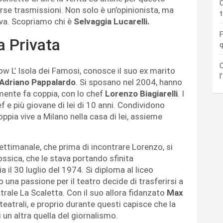
C
erse trasmissioni. Non solo è un’opinionista, ma
iva. Scopriamo chi è
Selvaggia Lucarelli.
F
a Privata
q
C
ow L’ Isola dei Famosi, conosce il suo ex marito
l
Adriano Pappalardo
. Si sposano nel 2004, hanno
mente fa coppia, con lo chef
Lorenzo Biagiarelli
. I
 e più giovane di lei di 10 anni. Condividono
coppia vive a Milano nella casa di lei, assieme
ttimanale, che prima di incontrare Lorenzo, si
ossica, che le stava portando sfinita
il 30 luglio del 1974. Si diploma al liceo
una passione per il teatro decide di trasferirsi a
trale La Scaletta. Con il suo allora fidanzato
Max
 teatrali, e proprio durante questi capisce che la
 un altra quella del giornalismo.