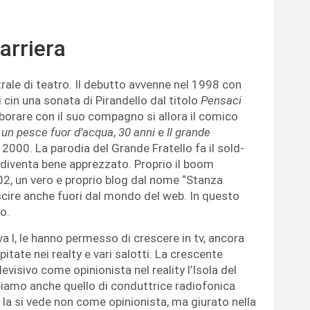
arriera
trale di teatro. Il debutto avvenne nel 1998 con
i cin una sonata di Pirandello dal titolo
Pensaci
laborare con il suo compagno si allora il comico
un pesce fuor d’acqua
,
30 anni
e
Il grande
l 2000. La parodia del Grande Fratello fa il sold-
diventa bene apprezzato. Proprio il boom
002, un vero e proprio blog dal nome “Stanza
scire anche fuori dal mondo del web. In questo
o.
va l, le hanno permesso di crescere in tv, ancora
itate nei realty e vari salotti. La crescente
elevisivo come opinionista nel reality l’Isola del
bbiamo anche quello di conduttrice radiofonica
la si vede non come opinionista, ma giurato nella