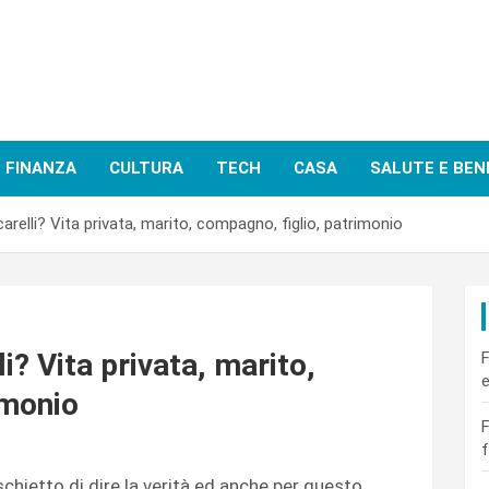
FINANZA
CULTURA
TECH
CASA
SALUTE E BEN
arelli? Vita privata, marito, compagno, figlio, patrimonio
i? Vita privata, marito,
F
e
imonio
F
f
chietto di dire la verità ed anche per questo