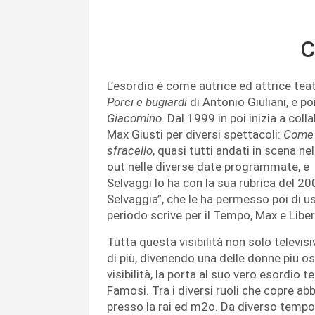
C
L’esordio è come autrice ed attrice tea
Porci e bugiardi
di Antonio Giuliani, e po
Giacomino
. Dal 1999 in poi inizia a col
Max Giusti per diversi spettacoli:
Come 
sfracello
, quasi t
utti andati in scena ne
out nelle diverse date programmate, e 
Selvaggi lo ha con la sua rubrica del 2
Selvaggia”, che le ha permesso poi di u
periodo scrive per il Tempo, Max e Liber
Tutta questa visibilità non solo televisi
di più, divenendo una delle donne piu osp
visibilità, la porta al suo vero esordio t
Famosi. Tra i diversi ruoli che copre a
presso la rai ed m2o. Da diverso tempo 