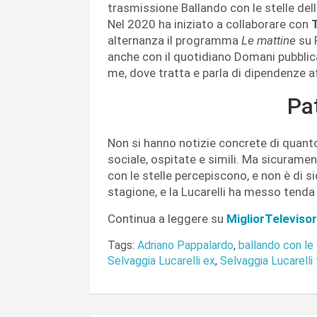
trasmissione Ballando con le stelle dell
Nel 2020 ha iniziato a collaborare con
T
alternanza il programma
Le mattine
su R
anche con il quotidiano Domani pubblica
me, dove tratta e parla di dipendenze af
Pa
Non si hanno notizie concrete di quanto
sociale, ospitate e simili. Ma sicuramen
con le stelle percepiscono, e non è di si
stagione, e la Lucarelli ha messo tenda
Continua a leggere su
MigliorTeleviso
Tags:
Adriano Pappalardo
,
ballando con le 
Selvaggia Lucarelli ex
,
Selvaggia Lucarelli f