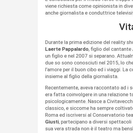
viene richiesta come opinionista in div
anche giornalista e conduttrice televis
Vit
Durante la prima edizione del reality sh
Laerte Pappalardo
, figlio del cantante
un figlio e nel 2007 si separano. Attual
due so sono conosciuti nel 2015, lo chef
l’amore per il buon cibo ed i viaggi. La 
insieme al figlio della giornalista.
Recentemente, aveva raccontato ad i se
era fatta coinvolgere in una relazione t
psicologicamente. Nasce a Civitavecchia 
classico, e siccome ha sempre coltivato 
Roma ed iscriversi al Conservatorio tea
Giusti
, partecipano a diversi spettacoli
sua vera strada non è il teatro ma bensì