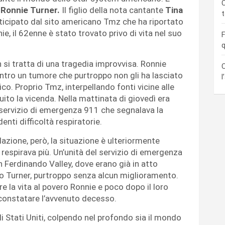
C
Ronnie Turner.
Il figlio della nota cantante
Tina
icipato dal sito americano Tmz che ha riportato
ie, il 62enne è stato trovato privo di vita nel suo
F
q
si tratta di una tragedia improvvisa. Ronnie
C
tro un tumore che purtroppo non gli ha lasciato
l
o. Proprio Tmz, interpellando fonti vicine alle
ruito la vicenda. Nella mattinata di giovedì era
servizio di emergenza 911 che segnalava la
enti difficoltà respiratorie.
lazione, però, la situazione è ulteriormente
 respirava più. Un’unità del servizio di emergenza
n Ferdinando Valley, dove erano già in atto
ro Turner, purtroppo senza alcun miglioramento.
e la vita al povero Ronnie e poco dopo il loro
 constatare l’avvenuto decesso.
i Stati Uniti, colpendo nel profondo sia il mondo