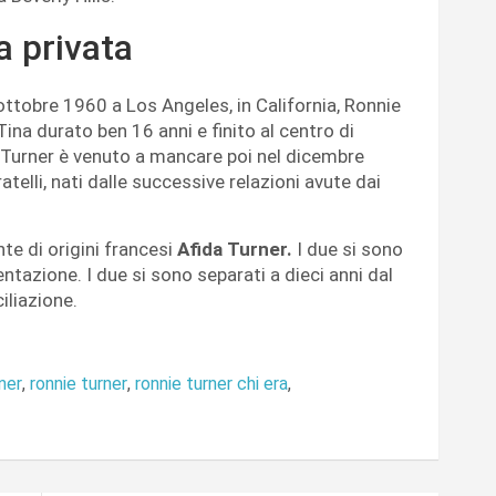
a privata
ttobre 1960 a Los Angeles, in California, Ronnie
 Tina durato ben 16 anni e finito al centro di
ke Turner è venuto a mancare poi nel dicembre
telli, nati dalle successive relazioni avute dai
te di origini francesi
Afida Turner.
I due si sono
tazione. I due si sono separati a dieci anni dal
iliazione.
rner
,
ronnie turner
,
ronnie turner chi era
,