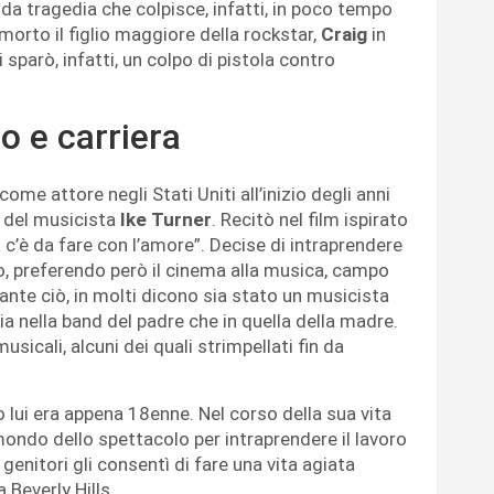
nda tragedia che colpisce, infatti, in poco tempo
 morto il figlio maggiore della rockstar,
Craig
in
sparò, infatti, un colpo di pistola contro
lo e carriera
ome attore negli Stati Uniti all’inizio degli anni
e del musicista
Ike Turner
. Recitò nel film ispirato
a c’è da fare con l’amore”. Decise di intraprendere
o, preferendo però il cinema alla musica, campo
ante ciò, in molti dicono sia stato un musicista
a nella band del padre che in quella della madre.
sicali, alcuni dei quali strimpellati fin da
 lui era appena 18enne. Nel corso della sua vita
ondo dello spettacolo per intraprendere il lavoro
genitori gli consentì di fare una vita agiata
 Beverly Hills.