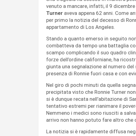
venuto a mancare, infatti, il 9 dicembre
Turner
aveva appena 62 anni. Come ant
per primo la notizia del decesso di Ronn
appartamento di Los Angeles.
Stando a quanto emerso in seguito non 
combatteva da tempo una battaglia con
scampo complicando il suo quadro clinic
forze dell’ordine californiane, ha ricost
giunta una segnalazione al numero del 
presenza di Ronnie fuori casa e con evid
Nel giro di pochi minuti da quella segna
precipitata visto che Ronnie Turner non
si è dunque recata nell’abitazione di Sa
tentativo estremi per rianimare il pove
Nemmeno i medici sono riusciti a salvar
arrivo non hanno potuto fare altro che
La notizia si è rapidamente diffusa negl