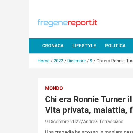
Skip
to
content
CRONACA
LIFESTYLE
POLITICA
Home
2022
Dicembre
9
Chi era Ronnie Turn
MONDO
Chi era Ronnie Turner il
Vita privata, malattia, f
9 Dicembre 2022
Andrea Terracciano
Una tragedia ha scosso in maniera pesa