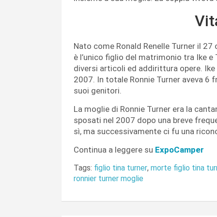
Vit
Nato come Ronald Renelle Turner il 27 o
è l’unico figlio del matrimonio tra Ike e
diversi articoli ed addirittura opere. I
2007. In totale Ronnie Turner aveva 6 fra
suoi genitori.
La moglie di Ronnie Turner era la cantan
sposati nel 2007 dopo una breve frequen
sì, ma successivamente ci fu una riconc
Continua a leggere su
ExpoCamper
Tags:
figlio tina turner
,
morte figlio tina tu
ronnier turner moglie