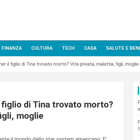
FINANZA
CULTURA
TECH
CASA
SALUTE E BEN
er il figlio di Tina trovato morto? Vita privata, malattia, figli, moglie
 figlio di Tina trovato morto?
F
e
igli, moglie
F
f
nte il mondo dello star system americano. E’