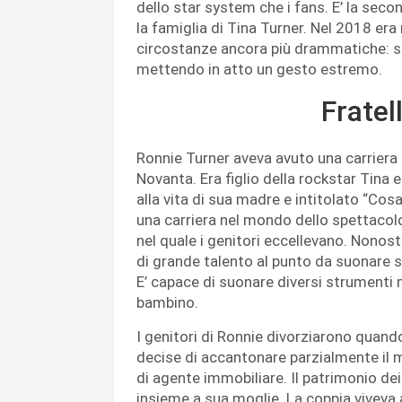
dello star system che i fans. E’ la seco
la famiglia di Tina Turner. Nel 2018 era
circostanze ancora più drammatiche: si 
mettendo in atto un gesto estremo.
Fratel
Ronnie Turner aveva avuto una carriera c
Novanta. Era figlio della rockstar Tina 
alla vita di sua madre e intitolato “Cos
una carriera nel mondo dello spettacol
nel quale i genitori eccellevano. Nonost
di grande talento al punto da suonare si
E’ capace di suonare diversi strumenti mu
bambino.
I genitori di Ronnie divorziarono quando
decise di accantonare parzialmente il m
di agente immobiliare. Il patrimonio dei 
insieme a sua moglie. La coppia viveva a