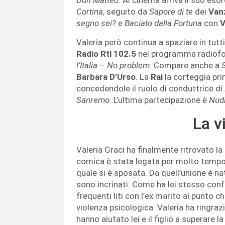
Cortina
, seguito da
Sapore di te
dei
Van
segno sei?
e
Baciato dalla Fortuna
con
V
Valeria però continua a spaziare in tutt
Radio Rtl 102.5
nel programma radiofon
l’Italia – No problem
. Compare anche a
S
Barbara D’Urso
. La
Rai
la corteggia pri
concedendole il ruolo di conduttrice di
Sanremo
. L’ultima partecipazione è
Nudi
La v
Valeria Graci ha finalmente ritrovato 
comica è stata legata per molto tempo
quale si è sposata. Da quell’unione è nat
sono incrinati. Come ha lei stesso conf
frequenti liti con l’ex marito al punto c
violenza psicologica. Valeria ha ringraz
hanno aiutato lei e il figlio a superare la 