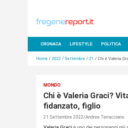
Skip
to
content
CRONACA
LIFESTYLE
POLITICA
Home
2022
Settembre
21
Chi è Valeria Gra
MONDO
Chi è Valeria Graci? Vit
fidanzato, figlio
21 Settembre 2022
Andrea Terracciano
Valeria Graci
è uno dei personaggi più 