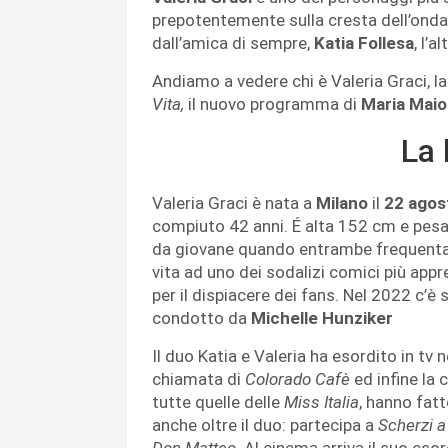
prepotentemente sulla cresta dell’onda
dall’amica di sempre,
Katia Follesa
, l’
Andiamo a vedere chi è Valeria Graci, 
Vita,
il nuovo programma di
Maria Maio
La 
Valeria Graci è nata a
Milano
il
22 agos
compiuto 42 anni. É alta 152 cm e pesa 
da giovane quando entrambe frequentan
vita ad uno dei sodalizi comici più appr
per il dispiacere dei fans. Nel 2022 c’
condotto da
Michelle Hunziker
Il duo Katia e Valeria ha esordito in t
chiamata di
Colorado Cafè
ed infine la
tutte quelle delle
Miss Italia
, hanno fatt
anche oltre il duo: partecipa a
Scherzi a
Don Matteo
. Al cinema arriva il suo es