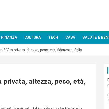
FINANZA
CULTURA
TECH
CASA
SALUTE E BEN
ci? Vita privata, altezza, peso, età, fidanzato, figlio
a privata, altezza, peso, età,
F
e
F
f
simpatici e amati dal pubblico e sta tornando