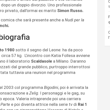
C
 dopo un doppio divorzio. Uno professionale
altro privato, dall’ormai ex marito
Simon Russo.
F
la comica che sarà presente anche a
Nudi per la
q
nchi.
C
biografia
l
to 1980
sotto il segno del Leone: ha da poco
circa 57 kg. L’incontro con Katia Follesa avviene
o il laboratorio
Scaldasole
a Milano. Daranno
ezzati dal grande pubblico, purtroppo interrottosi
è stata tuttavia una reunion nel programma
v nel 2003 col programma
Bigodini
, poi è arrivata la
 consacrazione a
Zelig
. I personaggi e le gag, su
o epoca. Valeria intraprende poi una carriera
 Parte
e poi diventa attrice nella serie tv di
Rai 1
ordio con un cinepanettone
Vacanze di Natale a