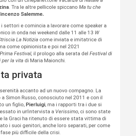
zina
. Tra le altre pellicole spiccano
Ma tu che
incenzo Salemme.
i i settori e comincia a lavorare come speaker a
ico in onda nei weekend dalle 11 alle 13
W
triscia La Notizia
come inviata e imitatrice di
ma come opinionista e poi nel 2021
Prima Festival,
il prologo alla serata del
Festival di
 per la vita
di Maria Maionchi.
ita privata
la serenità accanto ad un nuovo compagno. La
 a Simon Russo, conosciuto nel 2011 e con il
o un figlio,
Pierluigi
, ma i rapporti tra i due si
essato in un’intervista a
Verissimo
, ci sono state
he la Graci ha ritenuto di essere stata vittima di
iato i suoi genitori, anche loro separati, per come
fase più difficile della crisi.