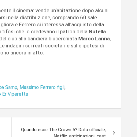
mente il cinema: vende un’abitazione dopo alcuni
arsi nella distribuzione, comprando 60 sale
iora e Ferrero si interessa all’acquisto della
tifosi che lo credevano il patron della
Nutella
.
 del club alla bandiera blucerchiata
Marco Lanna
,
e indagini sui reati societari e sulle ipotesi di
ono ancora in atto.
nte Samp
,
Massimo Ferrero figli
,
o Er Viperetta
Quando esce The Crown 5? Data ufficiale,
Netflix, anticipazioni, cast