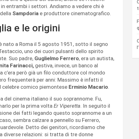
C
a in entrambi i settori. Andiamo a vedere chi è
 della
Sampdoria
e produttore cinematografico.
F
ia e le origini
q
C
 nato a Roma il 5 agosto 1951, sotto il segno
l
 Testaccio, uno dei cuori pulsanti dello spirito
nte. Suo padre,
Guglielmo Ferrero
, era un autista,
nita Farinacci,
gestiva, invece, un banco al
ia c’era però già un filo conduttore col mondo
ro frequenterà per anni: Massimo è infatti il
col celebre comico piemontese
Erminio Macario
.
ma del cinema italiano il suo soprannome. Fu,
arlo per la prima volta
Er Viperetta
. In seguito il
ersione dei fatti legando questo soprannome a un
 caso, sembra calzare a pennello su Ferrero,
uardevole. Detto dei genitori, ricordiamo che
 diverse relazioni: si tratta di tre donne