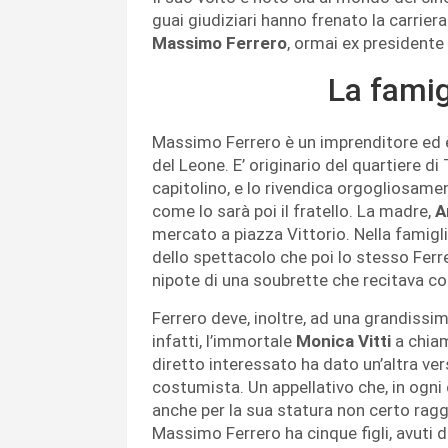
guai giudiziari hanno frenato la carrier
Massimo Ferrero
, ormai ex presidente
La famigl
Massimo Ferrero è un imprenditore ed è
del Leone. E’ originario del quartiere di
capitolino, e lo rivendica orgogliosame
come lo sarà poi il fratello. La madre,
A
mercato a piazza Vittorio. Nella famigl
dello spettacolo che poi lo stesso Ferre
nipote di una soubrette che recitava 
Ferrero deve, inoltre, ad una grandissi
infatti, l’immortale
Monica Vitti
a chiam
diretto interessato ha dato un’altra v
costumista. Un appellativo che, in ogni
anche per la sua statura non certo ragg
Massimo Ferrero ha cinque figli, avuti da