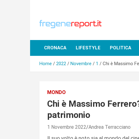
Skip
to
content
CRONACA
LIFESTYLE
POLITICA
Home
2022
Novembre
1
Chi è Massimo Ferr
MONDO
Chi è Massimo Ferrero? V
patrimonio
1 Novembre 2022
Andrea Terracciano
Il suo volto è noto sia al mondo del cin