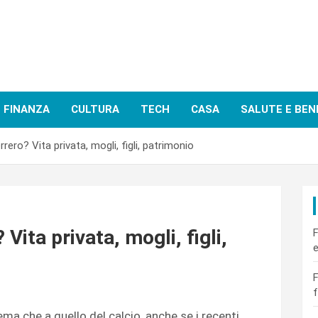
FINANZA
CULTURA
TECH
CASA
SALUTE E BEN
ero? Vita privata, mogli, figli, patrimonio
ita privata, mogli, figli,
F
e
F
f
ema che a quello del calcio, anche se i recenti