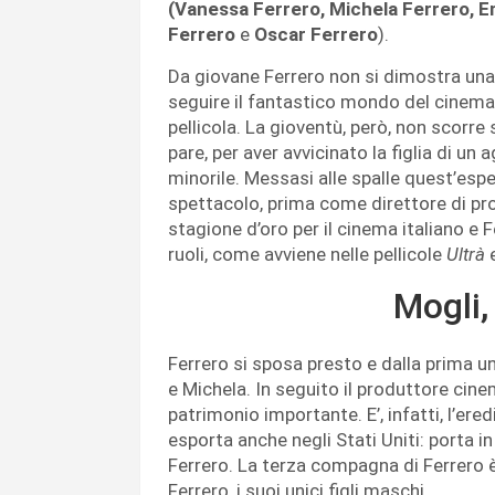
(Vanessa Ferrero, Michela Ferrero, 
Ferrero
e
Oscar Ferrero
).
Da giovane Ferrero non si dimostra una
seguire il fantastico mondo del cinema.
pellicola. La gioventù, però, non scorre
pare, per aver avvicinato la figlia di un
minorile. Messasi alle spalle quest’esp
spettacolo, prima come direttore di pr
stagione d’oro per il cinema italiano e 
ruoli, come avviene nelle pellicole
Ultrà
Mogli, 
Ferrero si sposa presto e dalla prima 
e Michela. In seguito il produttore ci
patrimonio importante. E’, infatti, l’ered
esporta anche negli Stati Uniti: porta i
Ferrero. La terza compagna di Ferrero 
Ferrero, i suoi unici figli maschi.