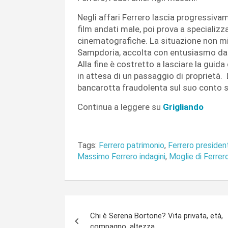
Negli affari Ferrero lascia progressiva
film andati male, poi prova a specializz
cinematografiche. La situazione non migl
Sampdoria, accolta con entusiasmo dai 
Alla fine è costretto a lasciare la guida
in attesa di un passaggio di proprietà. L
bancarotta fraudolenta sul suo conto s
Continua a leggere su
Grigliando
Tags:
Ferrero patrimonio
,
Ferrero preside
Massimo Ferrero indagini
,
Moglie di Ferrer
Navigazione
Chi è Serena Bortone? Vita privata, età,
articoli
compagno, altezza