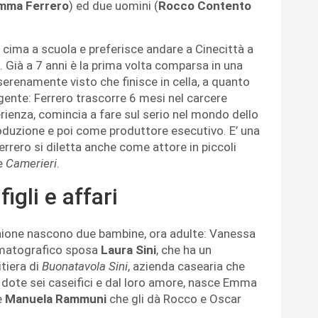
Emma Ferrero
) ed due uomini (
Rocco Contento
 cima a scuola e preferisce andare a Cinecittà a
 Già a 7 anni è la prima volta comparsa in una
 serenamente visto che finisce in cella, a quanto
 agente: Ferrero trascorre 6 mesi nel carcere
erienza, comincia a fare sul serio nel mondo dello
oduzione e poi come produttore esecutivo. E’ una
Ferrero si diletta anche come attore in piccoli
e
Camerieri
.
figli e affari
unione nascono due bambine, ora adulte: Vanessa
nematografico sposa
Laura Sini
, che ha un
itiera di
Buonatavola Sini
, azienda casearia che
n dote sei caseifici e dal loro amore, nasce Emma
è
Manuela Rammuni
che gli dà Rocco e Oscar