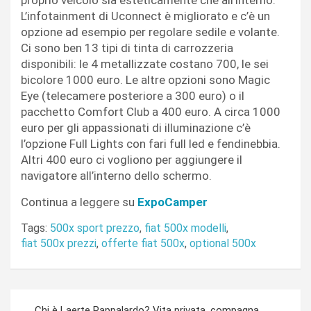
L’infotainment di Uconnect è migliorato e c’è un
opzione ad esempio per regolare sedile e volante.
Ci sono ben 13 tipi di tinta di carrozzeria
disponibili: le 4 metallizzate costano 700, le sei
bicolore 1000 euro. Le altre opzioni sono Magic
Eye (telecamere posteriore a 300 euro) o il
pacchetto Comfort Club a 400 euro. A circa 1000
euro per gli appassionati di illuminazione c’è
l’opzione Full Lights con fari full led e fendinebbia.
Altri 400 euro ci vogliono per aggiungere il
navigatore all’interno dello schermo.
Continua a leggere su
ExpoCamper
Tags:
500x sport prezzo
,
fiat 500x modelli
,
fiat 500x prezzi
,
offerte fiat 500x
,
optional 500x
Navigazione
Chi è Laerte Pappalardo? Vita privata, compagna,