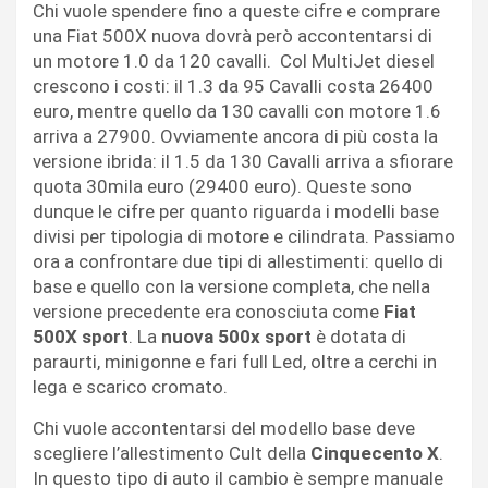
Chi vuole spendere fino a queste cifre e comprare
una Fiat 500X nuova dovrà però accontentarsi di
un motore 1.0 da 120 cavalli. Col MultiJet diesel
crescono i costi: il 1.3 da 95 Cavalli costa 26400
euro, mentre quello da 130 cavalli con motore 1.6
arriva a 27900. Ovviamente ancora di più costa la
versione ibrida: il 1.5 da 130 Cavalli arriva a sfiorare
quota 30mila euro (29400 euro). Queste sono
dunque le cifre per quanto riguarda i modelli base
divisi per tipologia di motore e cilindrata. Passiamo
ora a confrontare due tipi di allestimenti: quello di
base e quello con la versione completa, che nella
versione precedente era conosciuta come
Fiat
500X sport
. La
nuova 500x sport
è dotata di
paraurti, minigonne e fari full Led, oltre a cerchi in
lega e scarico cromato.
Chi vuole accontentarsi del modello base deve
scegliere l’allestimento Cult della
Cinquecento X
.
In questo tipo di auto il cambio è sempre manuale