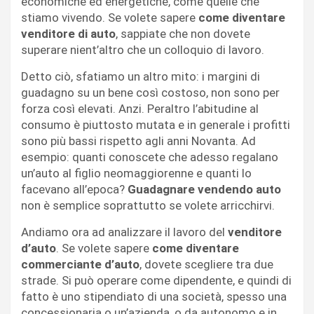
economiche ed energetiche, come quelle che
stiamo vivendo. Se volete sapere
come diventare
venditore di auto
, sappiate che non dovete
superare nient’altro che un colloquio di lavoro.
Detto ciò, sfatiamo un altro mito: i margini di
guadagno su un bene così costoso, non sono per
forza così elevati. Anzi. Peraltro l’abitudine al
consumo è piuttosto mutata e in generale i profitti
sono più bassi rispetto agli anni Novanta. Ad
esempio: quanti conoscete che adesso regalano
un’auto al figlio neomaggiorenne e quanti lo
facevano all’epoca?
Guadagnare vendendo auto
non è semplice soprattutto se volete arricchirvi.
Andiamo ora ad analizzare il lavoro del
venditore
d’auto
. Se volete sapere
come diventare
commerciante d’auto
, dovete scegliere tra due
strade. Si può operare come dipendente, e quindi di
fatto è uno stipendiato di una società, spesso una
concessionaria o un’azienda, o da autonomo e in