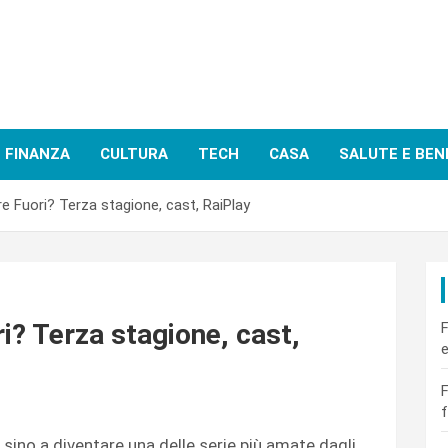
FINANZA
CULTURA
TECH
CASA
SALUTE E BEN
 Fuori? Terza stagione, cast, RaiPlay
? Terza stagione, cast,
F
e
F
f
, sino a diventare una delle serie più amate dagli