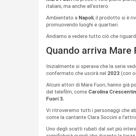
italiani, ma anche all’estero.
Ambientato a
Napoli
, il prodotto si è r
promuovendo luoghi e quartieri.
Andiamo a vedere tutto ciò che riguard
Quando arriva Mare 
Inizialmente si sperava che la serie ved
confermato che uscirà nel
2023
(con og
Alcuni attori di Mare Fuori, hanno già p
del telefilm, come
Carolina Crescentin
Fuori 3.
Vi ritroveremo tutti i personaggi che a
come la cantante Clara Soccini e l’attr
Uno degli scatti rubati dal set più inte
significherà quindi che durante la terz