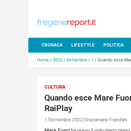
Skip
to
content
CRONACA
LIFESTYLE
POLITICA
Home
2022
Settembre
1
Quando esce Mare
CULTURA
Quando esce Mare Fuori
RaiPlay
1 Settembre 2022
Graziamaria Franchini
Mare Fuori
ha preso il volo piano piano