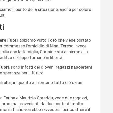
ciamo il punto della situazione, anche per coloro
lt.
ti
are Fuori
, abbiamo visto
Totò
che viene portato
aver commesso l’omicidio di Nina.
Teresa invece
cilia con la famiglia; Carmine sta assieme alla
ditza e Filippo tornano in libertà.
Fuori
, sono infatti dei giovani
ragazzi napoletani
e speranze per il futuro.
altri, in quanto affrontano tutto ciò da un
ana Farina e Maurizio Careddu, vede due ragazzi,
 giorno ma provenienti da due contesti molto
morristi che vorrebbe ravvedersi per costruire il