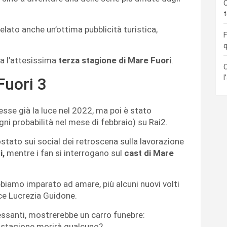
C
ivelato anche un’ottima pubblicità turistica,
F
q
a l’attesissima
terza stagione di Mare Fuori
.
C
l
Fuori 3
esse già la luce nel 2022, ma poi è stato
ni probabilità nel mese di febbraio) su Rai2.
ostato sui social dei retroscena sulla lavorazione
i,
mentre i fan si interrogano sul
cast di Mare
bbiamo imparato ad amare, più alcuni nuovi volti
ice Lucrezia Guidone.
ressanti, mostrerebbe un carro funebre:
a stagione morirà qualcuno?