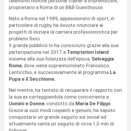
televisivo nonché personal trainer e imprenditore,
proprietario a Roma di un B&B Guesthouse.
Nato a Roma nel 1989, appassionato di sport, in
particolare di rugby, ha dovuto rinunciare ai
progetti di iniziare la carriera professionistica per
problemi fisici.
Il grande pubblico lo ha conosciuto grazie alla sua
partecipazione nel 2017 a
Temptation Island
insieme alla sua fidanzata dell’epoca,
Selvaggia
Roma
, dove viene soprannominato Francesco
Lenticchio, e successivamente al programma
La
Pupa e il Secchione.
Nel mentre, ha tentato di recuperare il rapporto con
la sua ex corteggiandola come concorrente a
Uomini e Donne
, condotto da
Maria De Filippi
.
Grazie ai suoi modi ruspanti e genuini, ha saputo
conquistarsi un grande seguito sui social ed
attualmente vanta un seguito di circa 1,5 mln di
follower.