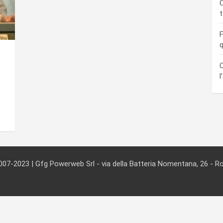
C
F
q
C
l
007-2023 | Gfg Powerweb Srl - via della Batteria Nomentana, 26 - 