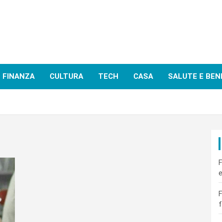
FINANZA
CULTURA
TECH
CASA
SALUTE E BEN
F
e
F
f