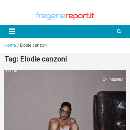
Skip
to
content
Home
Elodie canzoni
Tag:
Elodie canzoni