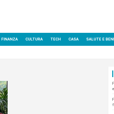
FINANZA
CULTURA
TECH
CASA
SALUTE E BEN
F
e
F
f