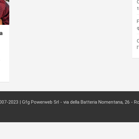
C
F
q
ta
C
l
a
007-2023 | Gfg Powerweb Srl - via della Batteria Nomentana, 26 - 