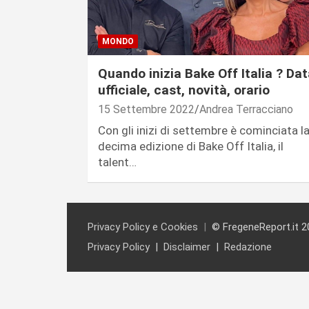
MONDO
Quando inizia Bake Off Italia ? Da
ufficiale, cast, novità, orario
15 Settembre 2022
Andrea Terracciano
Con gli inizi di settembre è cominciata l
decima edizione di Bake Off Italia, il
talent…
Privacy Policy e Cookies
© FregeneReport.it 2
Privacy Policy
Disclaimer
Redazione